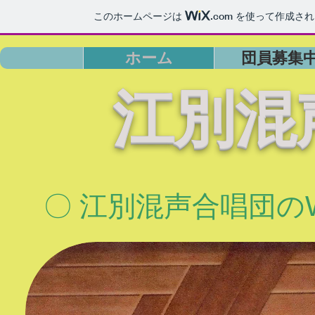
このホームページは
.com
を使って作成され
ホーム
団員募集
​江別
​〇 江別混声合唱団