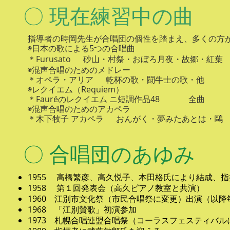
​〇 現在練習中の曲
​​指導者の時岡先生が合唱団の個性を踏まえ、多くの
​◉日本の歌による5つの合唱曲
​＊Furusato 砂山・村祭・おぼろ月夜・故郷・紅
◉混声合唱のためのメドレー
＊オペラ・アリア 乾杯の歌・闘牛士の歌・
◉レクイエム（Requiem）
​＊Fauréのレクイエム ニ短調作品48 全
◉混声合唱のためのアカペラ
＊木下牧子 アカペラ おんがく・夢みたあとは・
鷗
​〇 合唱団のあゆみ
1955 高橋繁彦、高久悦子、本田格氏により結成、
1958 第１回発表会（高久ピアノ教室と共演）
1960 江別市文化祭（市民合唱祭に変更）出演（以降
1968 「江別賛歌」初演参加
1973 札幌合唱連盟合唱祭（コーラスフェスティバ